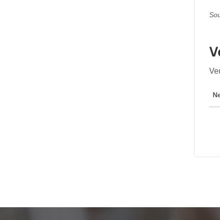
Sou
V
Veu
Ne