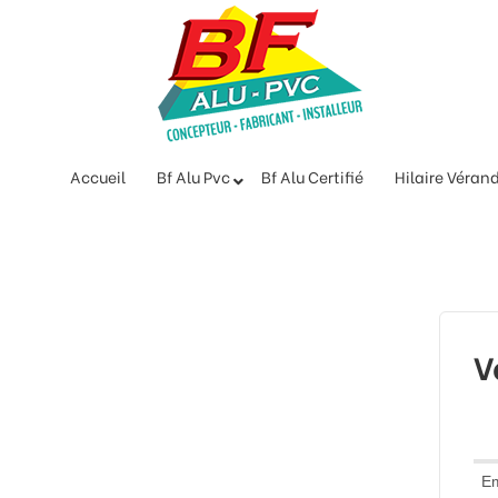
Accueil
Bf Alu Pvc
Bf Alu Certifié
Hilaire Véran
V
Em